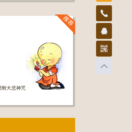
189821786
经附大悲神咒