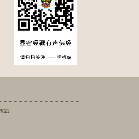
】
工作室)