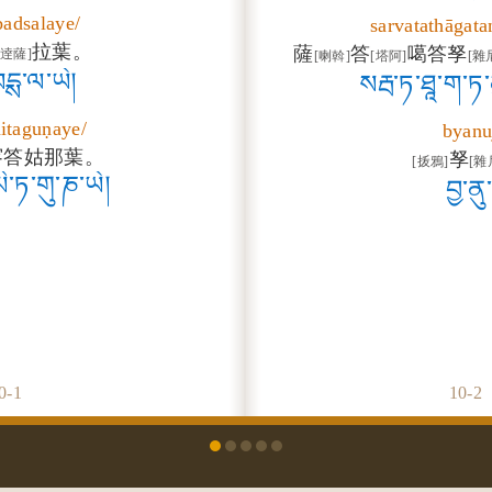
badsalaye/
sarvatathāgata
拉葉。
薩
答
噶答孥
[逹薩]
[喇斡]
[塔阿]
[雜
་བདྶ་ལ་ཡེ།
སརྦ་ཏ་ཐཱ་ག་ཏ་ནུ
itaguṇaye/
byanu
宻答姑那葉。
孥
[㧞鴉]
[雜
་ཏ་གུ་ཎ་ཡེ།
བྱ་ནུ་
0-
1
10-
2