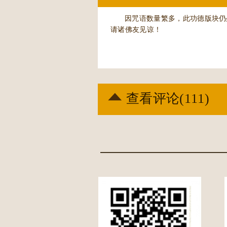
因咒语数量繁多，此功德版块仍
请诸佛友见谅！
查看评论(
111
)