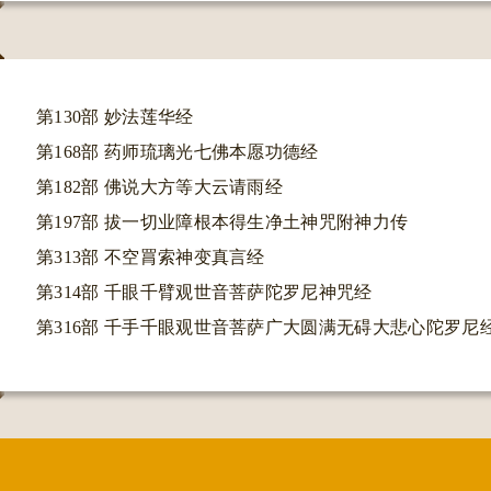
第130部 妙法莲华经
QQ
第168部 药师琉璃光七佛本愿功德经
第182部 佛说大方等大云请雨经
第197部 拔一切业障根本得生净土神咒附神力传
第313部 不空罥索神变真言经
返回
第314部 千眼千臂观世音菩萨陀罗尼神咒经
第316部 千手千眼观世音菩萨广大圆满无碍大悲心陀罗尼