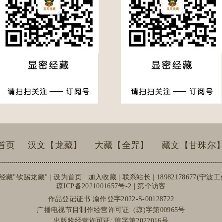
首页
汉文【龙藏】
大藏【全咒】
藏文【甘珠尔
经藏"钦赐龙藏" |
设为首页
|
加入收藏
| 联系站长 | 18982178677(宁波
琼ICP备2021001657号-2
| 第个访客
作品登记证书:渝作登字2022-S-00128722
广播电视节目制作经营许可证: (琼)字第00965号
出版物经营许可证: 琼字第2022016号