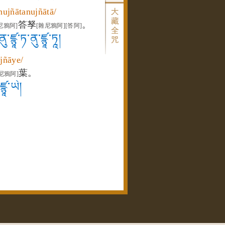
nujñātanujñātā/
答孥
。
尼鴉阿]
[雜尼鴉阿]
[答阿]
་ཛྙཱ་ཏ་ནུ་ཛྙཱ་ཏཱ།
jñāye/
葉。
尼鴉阿]
ཛྙཱ་ཡེ།