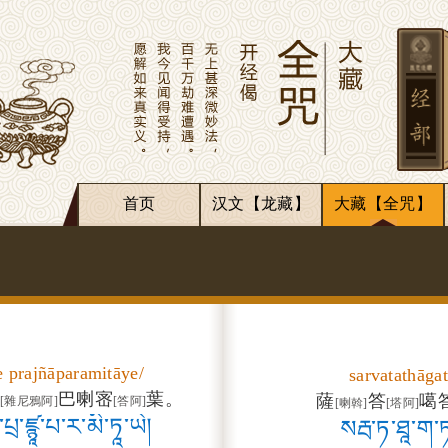
首页
汉文【龙藏】
大藏【全咒】
 prajñāparamitāye/
sarvatathāga
巴喇宻
葉。
薩
答
噶
]
[雜尼鴉阿]
[答阿]
[喇斡]
[塔阿]
པྲ་ཛྙཱ་པ་ར་མི་ཏཱ་ཡེ།
སརྦ་ཏ་ཐཱ་ག་ཏ