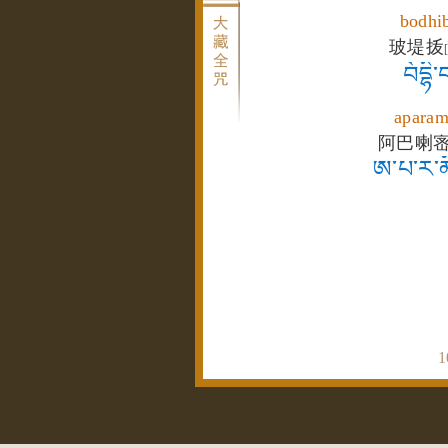
bodhi
玻堤㧞
བོདྷི
aparam
阿巴喇
ཨ་པ་ར་མི
1