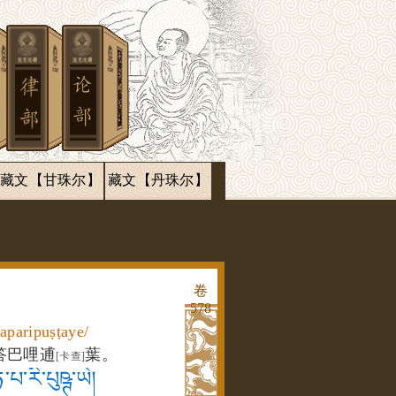
藏文【甘珠尔】
藏文【丹珠尔】
卷
578
taparipuṣṭaye/
答巴哩逋
葉。
[卡查]
་པ་རི་པུཥྚ་ཡེ།