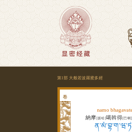
第1部 大般若波羅蜜多經
卷
578
namo bhagavate
納摩
噶斡得
[㧞哈]
[巴喇
ན་མོ་བྷ་ག་ཝ་ཏེ་