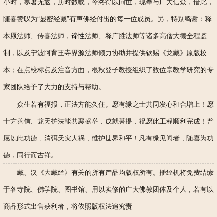
小时，寒暑无返，历时数载，今终得以问世，现奉与广大信众，借此，
随喜赞叹为“显密经藏”有声佛经付出的每一位成员。另，特别鸣谢：释
本愿法师、传喜法师，
谛性
法师、释广胜法师等诸多高僧大德全程监
制，以及宁波阿育王寺界源法师倾力协助并提供钦赐《龙藏》原版校
本；在点校标点及注音方面，根秋登子教授组织了数位宗教学研究的专
家团队给予了大力的支持与帮助。
众生若有福报，正法方能久住。愿有缘之士共同发心和合增上！愿
十方善信、龙天护法能共襄盛举，成就菩提，祝愿此工程顺利完成！普
愿以此功德，消弭天灾人祸，维护世界和平！凡有缘见闻者，随喜为功
德，同行而吉祥。
藏、汉《大藏经》有关的所有产品均版权所有。播经机将免费结缘
于各寺院、佛学院、图书馆、用以实修的广大佛教团体及个人，若有以
商品形式出售获利者，将依照版权法追究责