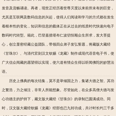
发音及流畅诵读。再者，现世正经历着世尊灭度以来前所未有的巨变，
尤其是互联网及数码信息的兴起，使得人们阅读和学习的方式都在发生
着根本性的变化，知识和信息的载体正在从过去的纸质时代快速向电子
数码时代转型。籍此，巴登嘉措堪布仁波切恒顺众生所求，发大菩提
心，创立显密经藏公益团队，带领四众弟子发弘誓愿，将藏版大藏经
《甘珠尔》、与清代官刻汉文钦赐《龙藏》制作成现代语音电子书，使
广大信众阅藏的愿望得以实现，使六道有情众生得以听闻佛陀的妙慧法
语。
历史上佛典的每次结集，莫不是举倾国之力，集诸大德之智。其功
之繁
浩
，力之倾注，非常人所能想象。尽管如此，在众多高僧大德与发
心功德主的护持下，藏文版大藏经《甘珠尔》的录制已圆满成功。同
时，汉文版大藏经钦赐《龙藏》经部也已九转功成，共计时长约三千多