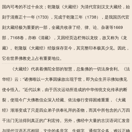
国内可考的不过十余次；乾隆版《大藏经》为清代官刻汉文大藏经，始
刻于清雍正十一年 (1733) ，完成于乾隆三年（1738），是我国历代官
刻大藏经极为重要的一部，全藏共收录了经、律、论、杂著等1669
部，7168卷，亦称《清藏》，又因经页边栏饰以龙纹，故又称为《龙
藏》。乾隆版《大藏经》经版保存至今，其完整印本极其少见。因此，
它在世界佛教史上占有重要地位。
《大藏经》代表着佛陀全部的智慧，总集佛的一切法身舍利。《法
华经》云：“诸佛唯以一大事因缘故出现于世，即为众生开示佛知佛见
使令悟入。”近代以来，由于历次运动所造成的中华传统文化传承的断
裂，使现今广大佛教信众深入经藏、依法修行变得困难重重，《大藏
经》渐渐变成了只是四众弟子供奉礼拜的圣物，而其中所包含的八万四
千法门无法得到真正的广利宏传。另外，佛经中大量的古汉语词汇发音
与现代汉语不尽相同，文中的多音字、生僻字、通假字众多，难以正确