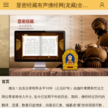
string(10) "zhm/1-list"
显密经藏有声佛经网|龙藏|全咒|甘珠尔|丹珠尔
首页
佛法！自东汉孝明帝永平10年（公元67年）由迦叶摩腾和竺法兰
两位尊者将传入中土, 迄今已近两千年的历史。期间，佛经经过历代的
翻译、流通，数量日益增多，但最后汇集、编纂成“藏”的却屈指可数，