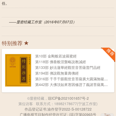
任。
——显密经藏工作室（2016年07月07日）
特别推荐
第10部 金剛般若波羅蜜經
第118部 佛垂般涅槃略說教誡經
第133部 妙法蓮華經觀世音菩薩普門品經
第194部 佛說觀無量壽佛經
第316部 千手千眼觀世音菩薩廣大圎滿無礙大悲心陀羅尼經
第442部 大佛頂如來宻因修證了義諸菩薩萬行首楞嚴經
©显密经藏，
琼ICP备2021001657号-2
第
位访客
联系方式：18982178677(宁波工作室)
作品登记证书:渝作登字2022-S-00128722
广播电视节目制作经营许可证: (琼)字第00965号
Top