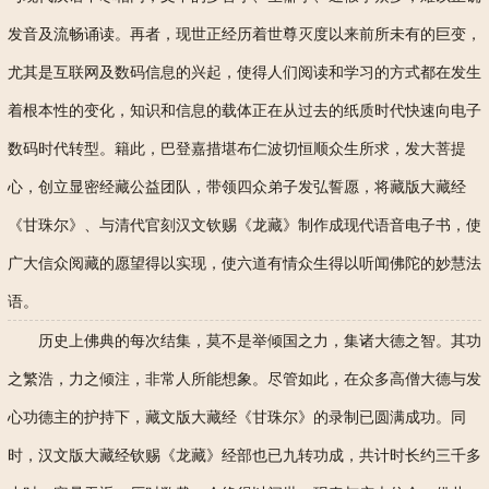
发音及流畅诵读。再者，现世正经历着世尊灭度以来前所未有的巨变，
尤其是互联网及数码信息的兴起，使得人们阅读和学习的方式都在发生
着根本性的变化，知识和信息的载体正在从过去的纸质时代快速向电子
数码时代转型。籍此，巴登嘉措堪布仁波切恒顺众生所求，发大菩提
心，创立显密经藏公益团队，带领四众弟子发弘誓愿，将藏版大藏经
《甘珠尔》、与清代官刻汉文钦赐《龙藏》制作成现代语音电子书，使
广大信众阅藏的愿望得以实现，使六道有情众生得以听闻佛陀的妙慧法
语。
历史上佛典的每次结集，莫不是举倾国之力，集诸大德之智。其功
之繁
浩
，力之倾注，非常人所能想象。尽管如此，在众多高僧大德与发
心功德主的护持下，藏文版大藏经《甘珠尔》的录制已圆满成功。同
时，汉文版大藏经钦赐《龙藏》经部也已九转功成，共计时长约三千多