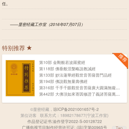
任。
——显密经藏工作室（2016年07月07日）
特别推荐
第10部 金剛般若波羅蜜經
第118部 佛垂般涅槃略說教誡經
第133部 妙法蓮華經觀世音菩薩普門品經
第194部 佛說觀無量壽佛經
第316部 千手千眼觀世音菩薩廣大圎滿無礙大悲心陀羅尼經
第442部 大佛頂如來宻因修證了義諸菩薩萬行首楞嚴經
©显密经藏，
琼ICP备2021001657号-2
第
位访客
联系方式：18982178677(宁波工作室)
作品登记证书:渝作登字2022-S-00128722
广播电视节目制作经营许可证: (琼)字第00965号
Top