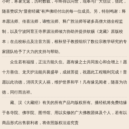
小时，寒暑无返，历时数载，今终得以问世，现奉与广大信众，借此，
随喜赞叹为“显密经藏”有声佛经付出的每一位成员。另，特别鸣谢：释
本愿法师、传喜法师，
谛性
法师、释广胜法师等诸多高僧大德全程监
制，以及宁波阿育王寺界源法师倾力协助并提供钦赐《龙藏》原版校
本；在点校标点及注音方面，根秋登子教授组织了数位宗教学研究的专
家团队给予了大力的支持与帮助。
众生若有福报，正法方能久住。愿有缘之士共同发心和合增上！愿
十方善信、龙天护法能共襄盛举，成就菩提，祝愿此工程顺利完成！普
愿以此功德，消弭天灾人祸，维护世界和平！凡有缘见闻者，随喜为功
德，同行而吉祥。
藏、汉《大藏经》有关的所有产品均版权所有。播经机将免费结缘
于各寺院、佛学院、图书馆、用以实修的广大佛教团体及个人，若有以
商品形式出售获利者，将依照版权法追究责