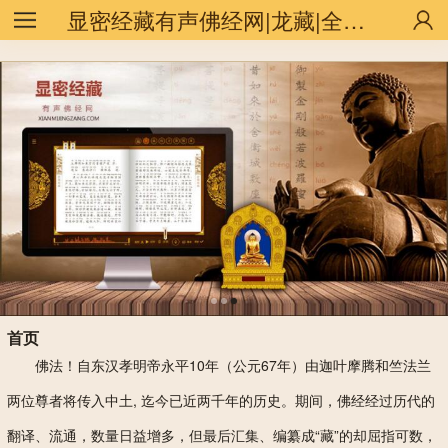
string(10) "zhm/1-list"
显密经藏有声佛经网|龙藏|全咒|甘珠尔|丹珠尔
首页
佛法！自东汉孝明帝永平10年（公元67年）由迦叶摩腾和竺法兰
两位尊者将传入中土, 迄今已近两千年的历史。期间，佛经经过历代的
翻译、流通，数量日益增多，但最后汇集、编纂成“藏”的却屈指可数，