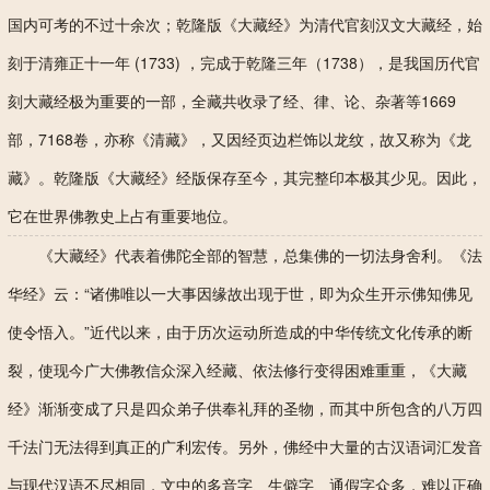
国内可考的不过十余次；乾隆版《大藏经》为清代官刻汉文大藏经，始
刻于清雍正十一年 (1733) ，完成于乾隆三年（1738），是我国历代官
刻大藏经极为重要的一部，全藏共收录了经、律、论、杂著等1669
部，7168卷，亦称《清藏》，又因经页边栏饰以龙纹，故又称为《龙
藏》。乾隆版《大藏经》经版保存至今，其完整印本极其少见。因此，
它在世界佛教史上占有重要地位。
《大藏经》代表着佛陀全部的智慧，总集佛的一切法身舍利。《法
华经》云：“诸佛唯以一大事因缘故出现于世，即为众生开示佛知佛见
使令悟入。”近代以来，由于历次运动所造成的中华传统文化传承的断
裂，使现今广大佛教信众深入经藏、依法修行变得困难重重，《大藏
经》渐渐变成了只是四众弟子供奉礼拜的圣物，而其中所包含的八万四
千法门无法得到真正的广利宏传。另外，佛经中大量的古汉语词汇发音
与现代汉语不尽相同，文中的多音字、生僻字、通假字众多，难以正确