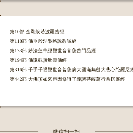
返回
第10部 金剛般若波羅蜜經
第118部 佛垂般涅槃略說教誡經
第133部 妙法蓮華經觀世音菩薩普門品經
第194部 佛說觀無量壽佛經
第316部 千手千眼觀世音菩薩廣大圎滿無礙大悲心陀羅尼
第442部 大佛頂如來宻因修證了義諸菩薩萬行首楞嚴經
微信扫一扫