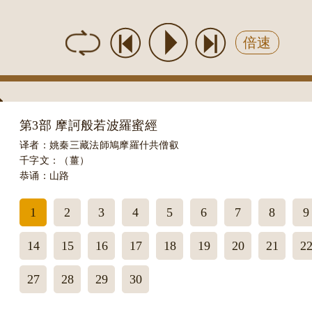
倍速
第3部 摩訶般若波羅蜜經
译者：姚秦三藏法師鳩摩羅什共僧叡
千字文：（薑）
恭诵：山路
1
2
3
4
5
6
7
8
9
14
15
16
17
18
19
20
21
2
27
28
29
30
QQ