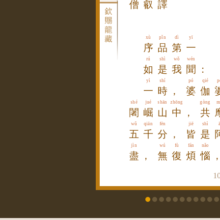
僧
叡
譯
xù
pǐn
dì
yī
序
品
第
一
rú
shì
wǒ
wén
如
是
我
聞
：
yì
shí
pó
qié
p
一
時
，
婆
伽
shé
jué
shān
zhōng
gòng
m
闍
崛
山
中
，
共
wǔ
qiān
fēn
jiē
shì
五
千
分
，
皆
是
jìn
wú
fù
fán
nǎo
盡
，
無
復
煩
惱
1