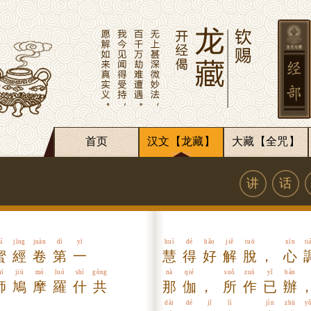
首页
汉文【龙藏】
大藏【全咒】
讲
话
ì
jīng
juàn
dì
yī
huì
dé
hǎo
jiě
tuō
xīn
ti
蜜
經
卷
第
一
慧
得
好
解
脫
，
心
hī
jiū
mó
luó
shí
gòng
nà
qié
suǒ
zuò
yǐ
bàn
師
鳩
摩
羅
什
共
那
伽
，
所
作
已
辦
dài
dé
jǐ
lì
jìn
zhū
y