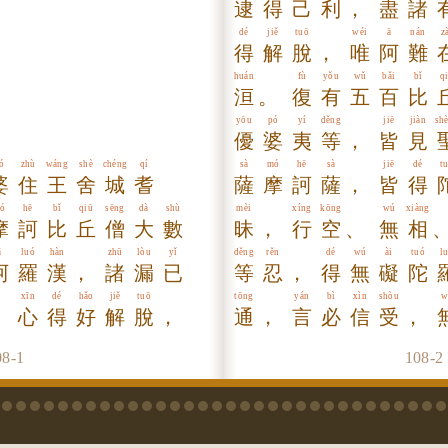
逮
得
己
利
，
盡
諸
dé
jiě
tuō
wéi
ā
nán
z
得
解
脫
，
唯
阿
難
huán
fù
yǒu
wǔ
bǎi
bǐ
q
洹
。
復
有
五
百
比
yōu
pó
yí
děng
jiē
jiàn
sh
優
婆
夷
等
，
皆
見
ó
zhù
wáng
shè
chéng
qí
sà
mó
hē
sà
jiē
dé
t
婆
住
王
舍
城
耆
薩
摩
訶
薩
，
皆
得
ó
hē
bǐ
qiū
sēng
dà
shù
mèi
xíng
kōng
wú
xiàng
摩
訶
比
丘
僧
大
數
昧
，
行
空
、
無
相
ā
luó
hàn
zhū
lòu
yǐ
děng
rěn
dé
wú
ài
tuó
l
阿
羅
漢
，
諸
漏
已
等
忍
，
得
無
礙
陀
xīn
dé
hǎo
jiě
tuō
tōng
yán
bì
xìn
shòu
w
，
心
得
好
解
脫
，
通
，
言
必
信
受
，
08-
1
108-
2