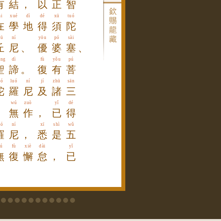
有
結
，
以
正
智
ài
xué
dì
dé
xū
tuó
在
學
地
得
須
陀
iū
ní
yōu
pó
sài
丘
尼
、
優
婆
塞
、
èng
dì
fù
yǒu
pú
聖
諦
。
復
有
菩
uó
luó
ní
jí
zhū
sān
陀
羅
尼
及
諸
三
wú
zuò
yǐ
dé
、
無
作
，
已
得
uó
ní
xī
shì
wǔ
羅
尼
，
悉
是
五
ú
fù
xiè
dài
yǐ
無
復
懈
怠
，
已