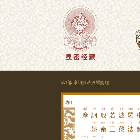
第3部 摩訶般若波羅蜜經
卷
1
mó
hē
bō
rě
bō
luó
m
摩
訶
般
若
波
羅
yáo
qín
sān
zàng
fǎ
s
姚
秦
三
藏
法
sēng
ruì
yì