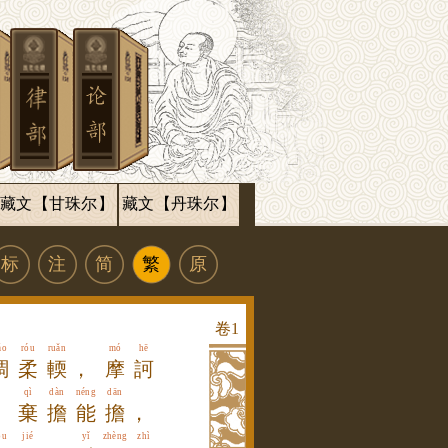
藏文【甘珠尔】
藏文【丹珠尔】
标
注
简
繁
原
卷
1
áo
róu
ruǎn
mó
hē
調
柔
輭
，
摩
訶
qì
dàn
néng
dān
，
棄
擔
能
擔
，
ǒu
jié
yǐ
zhèng
zhì