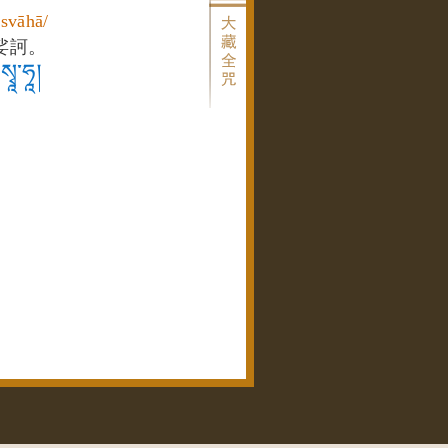
 svāhā/
娑訶。
་སྭཱ་ཧཱ།