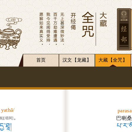
首页
汉文【龙藏】
大藏【全咒】
 yathā/
paras
。
巴喇
鴉]
[塔阿]
དྱ་ཐཱ།
པ་ར་ས