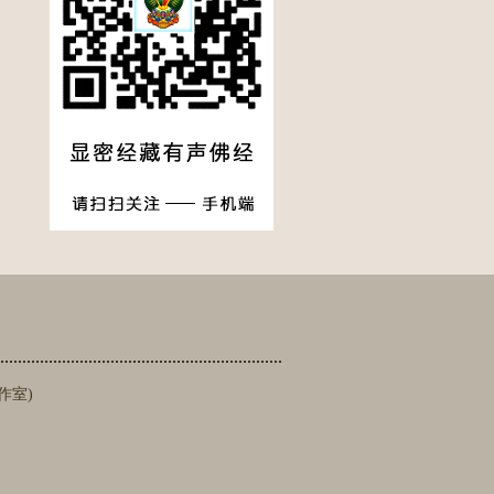
】
工作室)