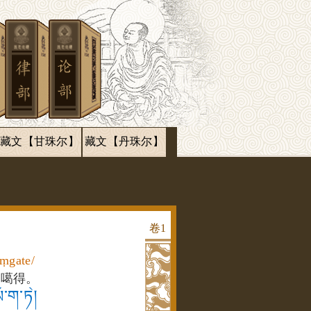
藏文【甘珠尔】
藏文【丹珠尔】
卷
1
aṃgate/
桑噶得。
ྃ་ག་ཏེ།