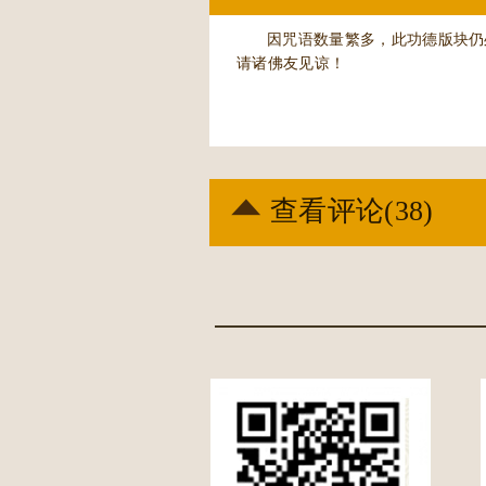
因咒语数量繁多，此功德版块仍
请诸佛友见谅！
查看评论(
38
)