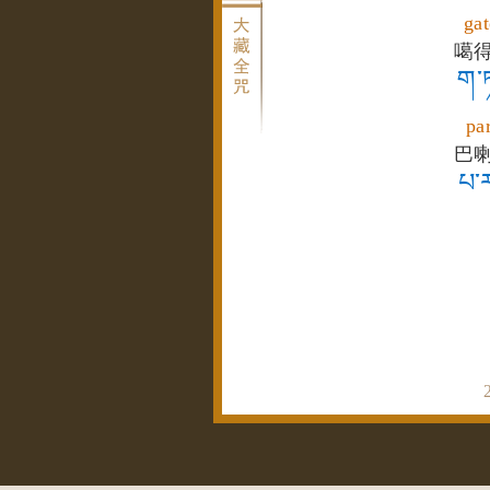
gat
噶
ག་ཏ
pa
巴
པ་ར