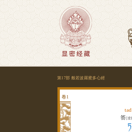
第17部 般若波羅蜜多心經
卷
1
tad
答
[逹
ཏ