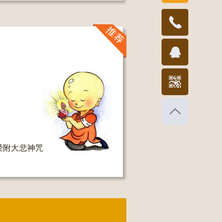
189821786
经附大悲神咒