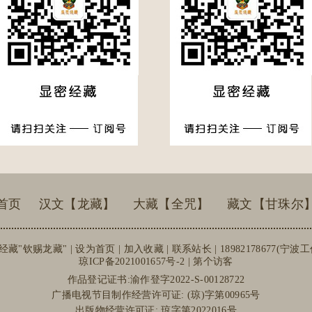
首页
汉文【龙藏】
大藏【全咒】
藏文【甘珠尔
经藏"钦赐龙藏" |
设为首页
|
加入收藏
| 联系站长 | 18982178677(宁波
琼ICP备2021001657号-2
| 第个访客
作品登记证书:渝作登字2022-S-00128722
广播电视节目制作经营许可证: (琼)字第00965号
出版物经营许可证: 琼字第2022016号