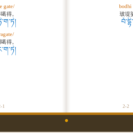
e gate/
bodhi
得噶得。
玻堤
ེ་ག་ཏེ།
བོ་དྷི
ragate/
喇噶得。
་ག་ཏེ།
2-
1
2-
2