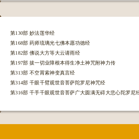
第130部 妙法莲华经
QQ
第168部 药师琉璃光七佛本愿功德经
第182部 佛说大方等大云请雨经
第197部 拔一切业障根本得生净土神咒附神力传
第313部 不空罥索神变真言经
返回
第314部 千眼千臂观世音菩萨陀罗尼神咒经
第316部 千手千眼观世音菩萨广大圆满无碍大悲心陀罗尼