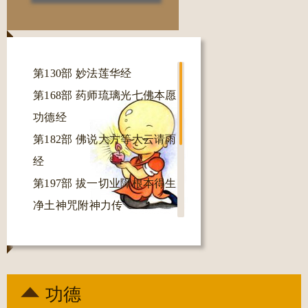
返回
第130部 妙法莲华经
第168部 药师琉璃光七佛本愿
功德经
第182部 佛说大方等大云请雨
经
第197部 拔一切业障根本得生
净土神咒附神力传
第313部 不空罥索神变真言经
第314部 千眼千臂观世音菩萨
陀罗尼神咒经
功德
第316部 千手千眼观世音菩萨