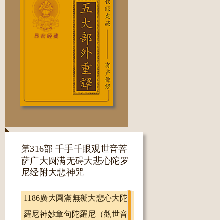
namo radnatrayāya/
mahāsatvāya/
納摩喇
嘛
薩
鴉。
[答納]
[答喇]
[鴉阿]
[哈阿]
[鵽阿]
མ་ཧཱ་ས་ཏྭཱ་ཡ།
鴉。
ན་མོ་རཏྣ་ཏྲ་ཡཱ་ཡ།
mahākāruṇikāya/
namaḥ
嘛
嚕呢
[哈阿]
[嘠阿]
[嘠阿]
āryāvalokiteśvarāya/
鴉。
納
斡羅
མ་ཧཱ་ཀཱ་རུ་ཎི་ཀཱ་ཡ།
[嘛斯]
[阿阿]
[喇鴉阿]
基得刷
鴉。
[喇阿]
oṃ sabalabati/
ན་མཿཨཱརྱཱ་བ་ལོ་ཀི་ཏེ་
唵薩㧞拉㧞隄。
ཤྭ་རཱ་ཡ།
第316部 千手千眼观世音菩
ཨོྃ་ས་བ་ལ་བ་ཏི།
萨广大圆满无碍大悲心陀罗
bodhisatvāya/
尼经附大悲神咒
玻堤薩
鴉。
[鵽阿]
བོ་དྷི་ས་ཏྭཱ་ཡ།
1186廣大圓滿無礙大悲心大陀
羅尼神妙章句陀羅尼（觀世音