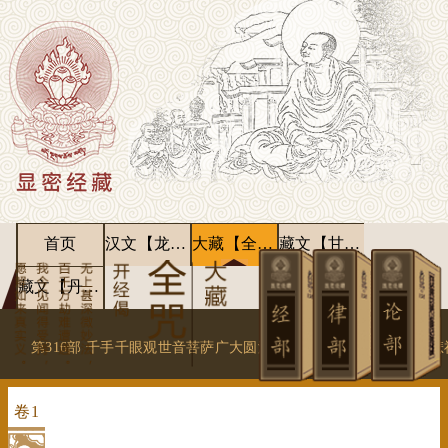
首页
汉文【龙藏】
大藏【全咒】
藏文【甘珠尔】
藏文【丹珠尔】
第316部 千手千眼观世音菩萨广大圆满无碍大悲心陀罗尼经附大悲
卷
1